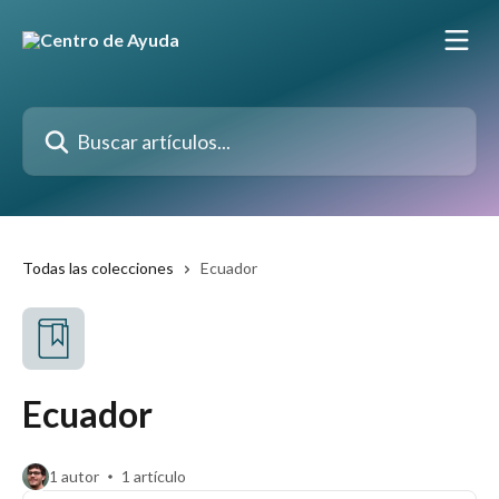
Ir al contenido principal
Buscar artículos...
Todas las colecciones
Ecuador
Ecuador
1 autor
1 artículo